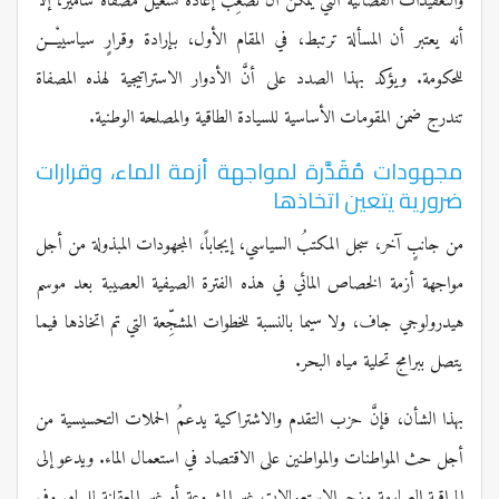
والتعقيدات القضائية التي يمكن أن تُصَعِّبَ إعادة تشغيل مصفاة سامير، إلاَّ
أنه يعتبر أن المسألة ترتبط، في المقام الأول، بإرادة وقرارٍ سياسييْـــن
للحكومة. ويؤكد بهذا الصدد على أنَّ الأدوار الاستراتيجية لهذه المصفاة
تندرج ضمن المقومات الأساسية للسيادة الطاقية والمصلحة الوطنية.
مجهودات مُقَدَّرة لمواجهة أزمة الماء، وقرارات
ضرورية يتعين اتخاذها
من جانبٍ آخر، سجل المكتبُ السياسي، إيجاباً، المجهودات المبذولة من أجل
مواجهة أزمة الخصاص المائي في هذه الفترة الصيفية العصيبة بعد موسم
هيدرولوجي جاف، ولا سيما بالنسبة للخطوات المشجِّعة التي تم اتخاذها فيما
يتصل ببرامج تحلية مياه البحر.
بهذا الشأن، فإنَّ حزب التقدم والاشتراكية يدعمُ الحملات التحسيسية من
أجل حث المواطنات والمواطنين على الاقتصاد في استعمال الماء. ويدعو إلى
المراقبة الصارمة وزجر الاستعمالات غير المشروعة أو غير المعقلنة للمياه. وفي