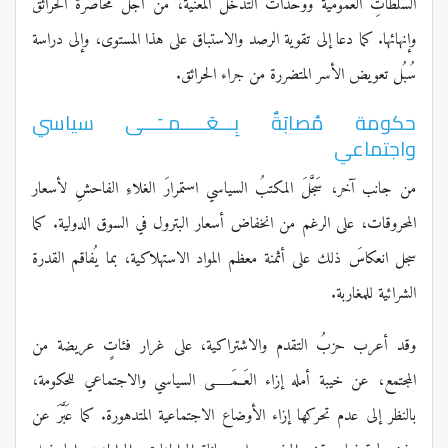
السلطاتِ العمومية ووحدات التدخل المعنية، من أجل محاصرة الحرائق
وإنهائها. كما دعا إلى تقوية الرصد والاستباق على هذا المستوى، وإلى دراسة
سُبُل تعويض الأسر المتضررة من جراء الحرائق.
حكومة مُصابَةٌ بِـــعَـــــمــَـــى سياسي
واجتماعي
من جانب آخر، سَجَّلَ المكتبُ السياسي استمرارَ الغلاءِ الفاحشِ لأسعار
المحروقات، على الرغم من انخفاض أسعار البترول في السوق الدولية. كما
سجل انعكاسَ ذلك على أثمنة معظم المواد الاستهلاكية، بما يُفاقم القدرة
الشرائية للمغاربة.
وقد أعرب حزبُ التقدم والاشتراكية، على غرار فئاتٍ عريضة من
المجتمع، عن خيبة أمله إزاء العَــمَــــــى السياسي والاجتماعي للحكومة،
بالنظر إلى عدم تحركها إزاء الأوضاع الاجتماعية المتدهورة. كما عَبَّرَ عن