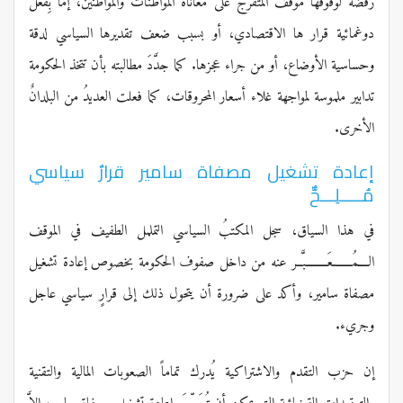
رفضه لوقوفها موقف المتفرج على معاناة المواطنات والمواطنين، إما بِفعل
دوغمائية قرار ها الاقتصادي، أو بسبب ضعف تقديرها السياسي لدقة
وحساسية الأوضاع، أو من جراء عجزها. كما جدَّدَ مطالبته بأن تتخذ الحكومة
تدابير ملموسة لمواجهة غلاء أسعار المحروقات، كما فعلت العديدُ من البلدانٌ
الأخرى.
إعادة تشغيل مصفاة سامير قرارٌ سياسي
مُـــــلِـــحٌّ
في هذا السياق، سجل المكتبُ السياسي التململ الطفيف في الموقف
الــــمُـــــــعَــــــــبَّــر عنه من داخل صفوف الحكومة بخصوص إعادة تشغيل
مصفاة سامير، وأكد على ضرورة أن يتحول ذلك إلى قرارٍ سياسي عاجل
وجريء.
إن حزب التقدم والاشتراكية يُدرك تماماً الصعوبات المالية والتقنية