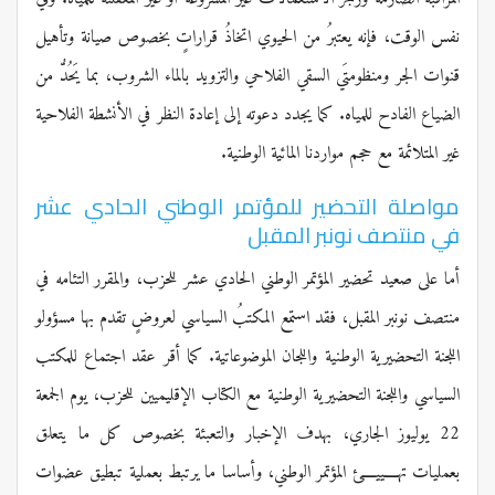
نفس الوقت، فإنه يعتبرُ من الحيوي اتخاذُ قراراتٍ بخصوص صيانة وتأهيل
قنوات الجر ومنظومتَي السقي الفلاحي والتزويد بالماء الشروب، بما يَحُدُّ من
الضياع الفادح للمياه. كما يجدد دعوته إلى إعادة النظر في الأنشطة الفلاحية
غير المتلائمة مع حجم مواردنا المائية الوطنية.
مواصلة التحضير للمؤتمر الوطني الحادي عشر
في منتصف نونبر المقبل
أما على صعيد تحضير المؤتمر الوطني الحادي عشر للحزب، والمقرر التئامه في
منتصف نونبر المقبل، فقد استمع المكتبُ السياسي لعروضٍ تقدم بها مسؤولو
اللجنة التحضيرية الوطنية واللجان الموضوعاتية. كما أقر عقد اجتماع للمكتب
السياسي واللجنة التحضيرية الوطنية مع الكتاب الإقليميين للحزب، يوم الجمعة
22 يوليوز الجاري، بهدف الإخبار والتعبئة بخصوص كل ما يتعلق
بعمليات تهــــييــــئ المؤتمر الوطني، وأساسا ما يرتبط بعملية تبطيق عضوات