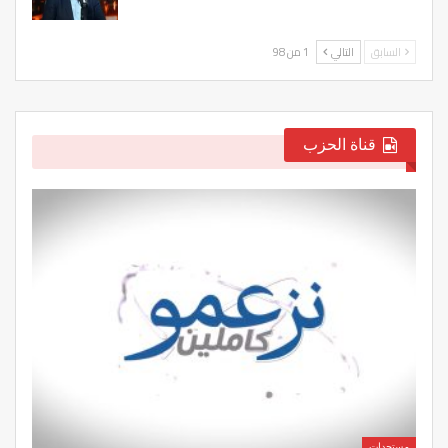
السابق
التالي
1 من 98
قناة الحزب
مستجدات