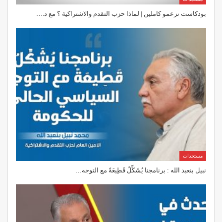
بودكاست نزعمو كاملين | لماذا حزب التقدم والاشتراكية ؟ مع د.…
مستجدات
نبيل بنعبد الله : برنامجنا يُشَكِّلُ قَطِيعَةً مع التوجه…