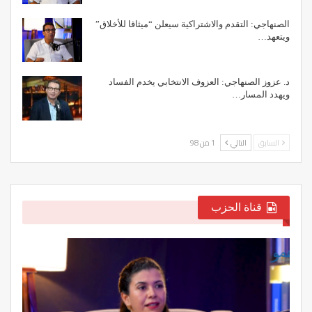
الصنهاجي: التقدم والاشتراكية سيعلن “ميثاقا للأخلاق”
ويتعهد…
د. عزوز الصنهاجي: العزوف الانتخابي يخدم الفساد
ويهدد المسار…
السابق
التالي
1 من 98
قناة الحزب