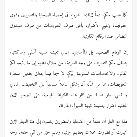
كما نطلب منكم، تبعاً لذلك، الشروع في إحصاء الضحايا والمتضررين وذوي
حقوقهم، وتقييم الأضرار، بأفق صرف التعويضات من طرف صندوق
التضامن ضد الوقائع الكارثية.
إن الوضع الصعب، بل المأساوي، الذي تعيشه مدينة آسفي وساكنتها،
يتطلبُ منكم التصرف على وجه السرعة، من خلال اللُجوء إلى ما يُتيحه لكم
القانون والاختصاصات الممنوحة إليكم، لا سيما فيما يتعلق بتفعيل مسطرة
التعويضات، مما من شأنه أن يشكل عاملاً مساعداً على التخفيف، المادي
والنفسي، ولو نسبيا، من آثار هذه الكارثة الطبيعية، على الضحايا الذين
لحقتهم أضرار جسيمة نتيجة السيول الجارفة.
هذا مع العلم أن عدداً من الضحايا والمتضررين ينتمون إلى فئة التجار الذين
انهارت أو تضررت محلات بعضهم جزئيا، ومنهم حتى من لقي حتفه، رحمه