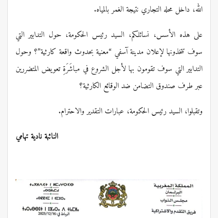
الله، داخل محله التجاري نتيجة الغمر بالمياه.
على هذه الأسس، نسائلكم، السيد رئيس الحكومة، حول التدابير التي
سوف تتخذونها لإعلان مدينة آسفي “معنية بحدوث واقعة كارثية”؟ وحول
التدابير التي سوف تقومون بها لأجل الشروع في مباشَرَةِ تعويض المتضررين
عبر طرف صندوق التضامن ضد الوقائع الكارثية؟
وتقبلوا، السيد رئيس الحكومة، عبارات التقدير والاحترام.
النائبة نادية تهامي