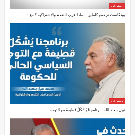
مستجدات
بودكاست نزعمو كاملين | لماذا حزب التقدم والاشتراكية ؟ مع د.…
مستجدات
نبيل بنعبد الله : برنامجنا يُشَكِّلُ قَطِيعَةً مع التوجه…