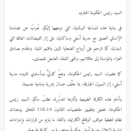
السيد رئيس الحكومة المحترم؛
في بداية هذه المساءلة البرلمانية، التي نوجهها إليكم، نُعربُ عن تضامننا
الإنساني العميق مع مدينة آسفي وساكنتها، على إثر الفيضانات الهائلة التي
شهدتها. كما نترحم على أرواح الضحايا الذين وافتهم المنية. ونتقدم بصادق
العزاء والمواساة إلى عائلاتهم. ونتمنى الشفاء العاجل للمصابين.
كما تعلمون، السيد رئيس الحكومة، وضعٌ كارثيٌّ ومأساوي تشهده مدينة
آسفي، إثر السيول الجارفة، بما خلَّف خسائر بشرية ومادية جسيمة.
وأمام هذه الكارثة الطبيعية وآثارها المدمِّرة، نطلبُ منكم، السيد رئيس
الحكومة، تفعيل وتطبيق مقتضيات القانون 110.14 المتعلق بإحداث
نظام لتغطية عواقب الوقائع الكارثية؛ واتخاذ ما يلزم من قرارات وإجراءات
إدارية لإعلان مدينة آسفي منكوبةً ومتضررة من كارثة طبيعية.