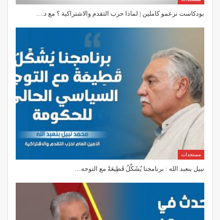
بودكاست نزعمو كاملين | لماذا حزب التقدم والاشتراكية ؟ مع د.…
مستجدات
نبيل بنعبد الله : برنامجنا يُشَكِّلُ قَطِيعَةً مع التوجه…