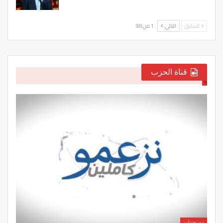
السابق
التالي
1 من 98
قناة الحزب
مستجدات