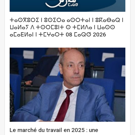
ⵜⴰⵙⴳⵓⵔⵉ ⵏ ⵓⵙⵉⵔⴰ ⴰⵙⵔⵜⴰⵏ ⵏ ⵓⴽⴰⴱⴰⵕ ⵏ
ⵡⴰⵍⴰⵢ ⴷ ⵜⵙⵔⵎⵓⵏⵜ ⵙ ⵜⵎⵍⴷⴰ ⵏ ⵡⴰⵙⵙ
ⴰⵎⴰⴹⵍⴰⵏ ⵏ ⵜⵎⵖⴰⵔⵜ 08 ⵎⴰⵕⵚ 2026
Le marché du travail en 2025 : une