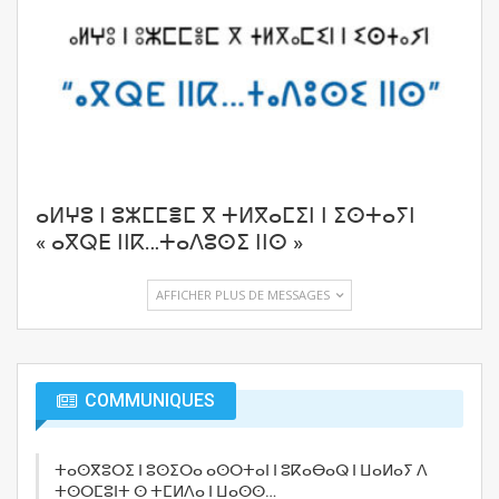
ⴰⵍⵖⵓ ⵏ ⵓⵣⵎⵎⴻⵎ ⴳ ⵜⵍⴳⴰⵎⵉⵏ ⵏ ⵉⵙⵜⴰⵢⵏ
« ⴰⴳⵕⴹ ⵏⵏⴽ…ⵜⴰⴷⵓⵙⵉ ⵏⵏⵙ »
AFFICHER PLUS DE MESSAGES
COMMUNIQUES
ⵜⴰⵙⴳⵓⵔⵉ ⵏ ⵓⵙⵉⵔⴰ ⴰⵙⵔⵜⴰⵏ ⵏ ⵓⴽⴰⴱⴰⵕ ⵏ ⵡⴰⵍⴰⵢ ⴷ
ⵜⵙⵔⵎⵓⵏⵜ ⵙ ⵜⵎⵍⴷⴰ ⵏ ⵡⴰⵙⵙ…