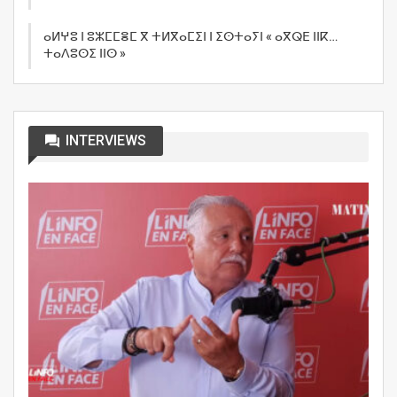
ⴰⵍⵖⵓ ⵏ ⵓⵣⵎⵎⴻⵎ ⴳ ⵜⵍⴳⴰⵎⵉⵏ ⵏ ⵉⵙⵜⴰⵢⵏ « ⴰⴳⵕⴹ ⵏⵏⴽ…
ⵜⴰⴷⵓⵙⵉ ⵏⵏⵙ »
INTERVIEWS